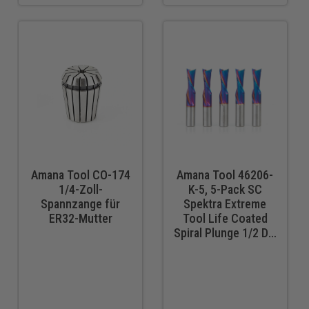
Amana Tool CO-174
Amana Tool 46206-
1/4-Zoll-
K-5, 5-Pack SC
Spannzange für
Spektra Extreme
ER32-Mutter
Tool Life Coated
Spiral Plunge 1/2 Dia
x 1-1/4 CH x 1/2
SHK 3 Zoll lang
Down-Cut Router
Bits