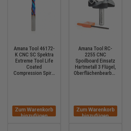
Amana Tool 46172-
Amana Tool RC-
K CNC SC Spektra
2255 CNC
Extreme Tool Life
Spoilboard Einsatz
Coated
Hartmetall 3 Flügel,
Compression Spiral
Oberflächenbearbeitung,
3/8 D x 1-1/4 CH x
Hobeln, Flycutting &
3/8 SHK x 3 Zoll
Slab Leveler 2-1/2
lang 2 Flute Router
Durchmesser x 1/2
Bit
SHK Router Bit
Zum Warenkorb
Zum Warenkorb
hinzufügen
hinzufügen