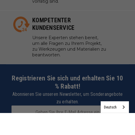
vorrätig sind.
KOMPETENTER
KUNDENSERVICE
Unsere Experten stehen bereit,
um alle Fragen zu Ihrem Projekt,
zu Werkzeugen und Materialien zu
beantworten.
Registrieren Sie sich und erhalten Sie 10
% Rabatt!
Abonnieren Sie unseren Newsletter, um Sonderangebote
zu erhalten.
Deutsch
JETZT ANMELDEN