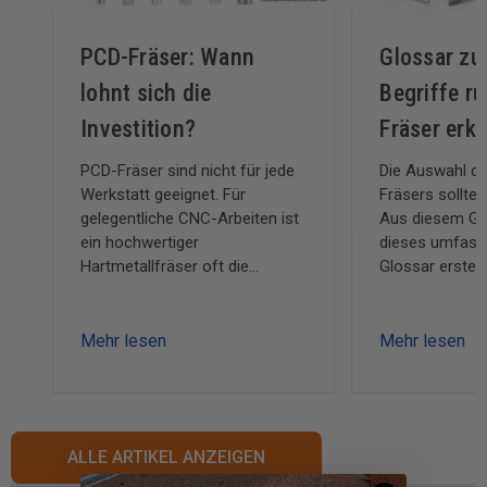
PCD-Fräser: Wann
Glossar zu
lohnt sich die
Begriffe r
Investition?
Fräser erkl
PCD-Fräser sind nicht für jede
Die Auswahl de
Werkstatt geeignet. Für
Fräsers sollte 
gelegentliche CNC-Arbeiten ist
Aus diesem Gr
ein hochwertiger
dieses umfass
Hartmetallfräser oft die
Glossar erstell
praktischere Wahl. In
aktualisiertes
Produktionsumgebungen
Nachschlagewe
jedoch, in denen Tag für Tag
Fräserprofile,
Mehr lesen
Mehr lesen
abrasive Plattenwerkstoffe,
Schneidgeomet
Verbundwerkstoffe, MDF,
Werkzeuge, Be
Melamin, ACM, Glasfaser,
Werkstoffe un
Kunststoffe oder andere zähe
aus der Holzbe
ALLE ARTIKEL ANZEIGEN
Materialien bearbeitet werden,
abdeckt.
können Werkzeuge aus