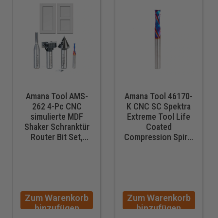
Amana Tool AMS-
Amana Tool 46170-
262 4-Pc CNC
K CNC SC Spektra
simulierte MDF
Extreme Tool Life
Shaker Schranktür
Coated
Router Bit Set,
Compression Spiral
Vollmaterial und
1/4 D x 7/8 CH x 1/4
Einsatz Hartmetall,
SHK x 2-1/2 Inch
1/4 und 1/2 Zoll
Long 2 Flute Router
Schaft
Bit
Zum Warenkorb
Zum Warenkorb
hinzufügen
hinzufügen