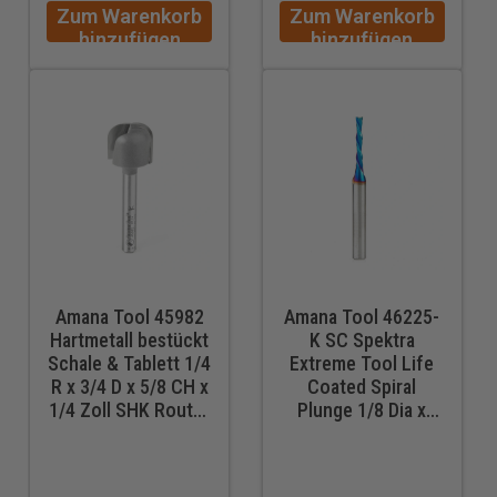
Zum Warenkorb
Zum Warenkorb
hinzufügen
hinzufügen
Amana Tool 45982
Amana Tool 46225-
Hartmetall bestückt
K SC Spektra
Schale & Tablett 1/4
Extreme Tool Life
R x 3/4 D x 5/8 CH x
Coated Spiral
1/4 Zoll SHK Router
Plunge 1/8 Dia x
Bit
13/16 CH x 1/4 SHK
2-1/2 Zoll lang
Down-Cut Router