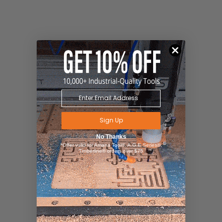
Sign Up
No Thanks
*Offer valid for Amana Tool®, A.G.E Series®,
Timberline® orders over $75