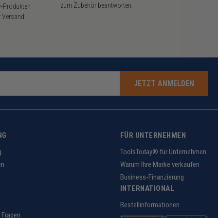
zum Zubehör beantworten.
®-Produkten
r Versand
JETZT ANMELDEN
NG
FÜR UNTERNEHMEN
g
ToolsToday® für Unternehmen
en
Warum Ihre Marke verkaufen
Business-Finanzierung
INTERNATIONAL
Bestellinformationen
 Fragen