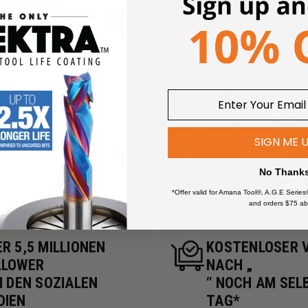
erung einfügen
Einfügen von Verbindungen
L
SIGN ME 
No Thank
ter Ersatz-Messer
Shaper Cutter Ersatzteile, Zubehör
*Offer valid for Amana Tool®, A.G.E Series
and orders $75 ab
R 5,5 MILLIONEN
KOSTENLOSER 
LLOWER
NACH „
N DEN SOZIALEN
“ NOCH AM SEL
DIEN
TAG*