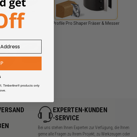
amello einfügen
Profile Pro Shaper Fräser & Messer
UP
s
Einsatzfräser
®, Timberline® products only
ove.
VERSAND
EXPERTEN-KUNDEN
-SERVICE
BEN
Bei uns stehen Ihnen Experten zur Verfügung, die Ihnen
gerne alle Fragen zu Ihrem Projekt, zu Werkzeugen oder