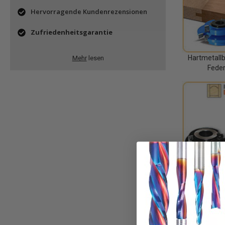
Hervorragende Kundenrezensionen
Zufriedenheitsgarantie
Hartmetallb
Mehr
lesen
Feder
Einlege