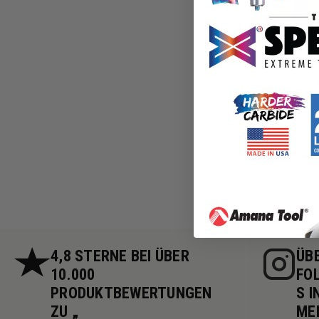
Profili
Shaper Cut
4,8 STERNE BEI ÜBER
ÜBE
10.000
FO
PRODUKTBEWERTUNGEN
S I
ZU „
ME