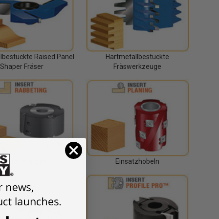
lbestückte Raised Panel
Hartmetallbestückte
Shaper Fräser
Fräswerkzeuge
alzung einfügen
Einsatzhobeln