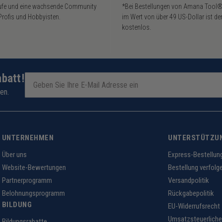
rufe und eine wachsende Community
*Bei Bestellungen von Amana Tool
Profis und Hobbyisten.
im Wert von über 49 US-Dollar ist de
kostenlos.
abatt!
en.
UNTERNEHMEN
UNTERSTÜTZU
Über uns
Express-Bestellun
Website-Bewertungen
Bestellung verfolg
Partnerprogramm
Versandpolitik
Belohnungsprogramm
Rückgabepolitik
BILDUNG
EU-Widerrufsrecht
Umsatzsteuerliche
Bildungsrabatte