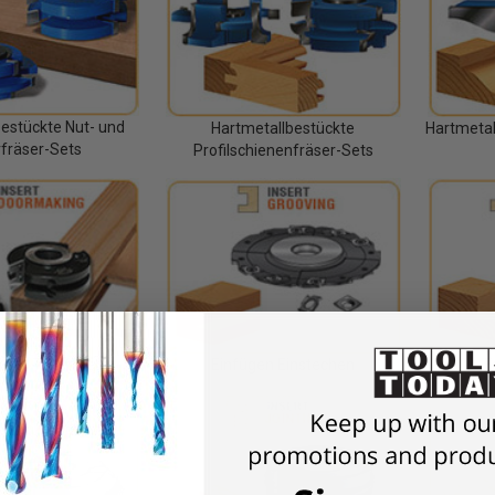
estückte Nut- und
Hartmetallbestückte
Hartmetal
fräser-Sets
Profilschienenfräser-Sets
n der Türöffner
Einfügen Einstechen
F