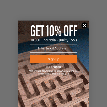
Sign Up
No Thanks
*Offer valid for Amana Tool®, A.G.E Series®,
Timberline® orders over $75