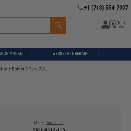
+1 (718) 554-7007
NACH MARKE
WERKSTATT-BEDARF
Timberline 616-110 Titanium beschichtete Bohrer 3 Pack 7/64 D x 2-5/8 Zoll lang
Marke:
Timberline
SKU: #616-110