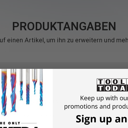
PRODUKTANGABEN
auf einen Artikel, um ihn zu erweitern und meh
 Bohrer
ngen in Holz, Kunststoff und Metall
s Starten
ichen Schutz vor Hitzestau
SS