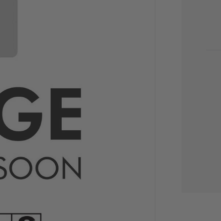
AKT
BES