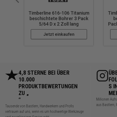
Timberline 616-106 Titanium
Timb
beschichtete Bohrer 3 Pack
b
5/64 D x 2 Zoll lang
Pack
Jetzt einkaufen
4,8 STERNE BEI ÜBER
ÜBE
10.000
FO
PRODUKTBEWERTUNGEN
S I
ZU „
ME
“
Millionen Auf
aus Bastlern, 
Tausende von Bastlern, Handwerkern und Profis
vertrauen auf uns, wenn es um hochwertige Werkzeuge